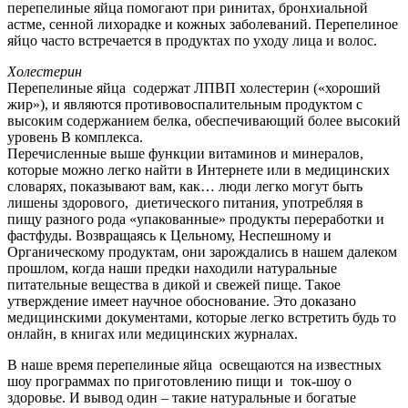
перепелиные яйца помогают при ринитах, бронхиальной
астме, сенной лихорадке и кожных заболеваний. Перепелиное
яйцо часто встречается в продуктах по уходу лица и волос.
Холестерин
Перепелиные яйца содержат ЛПВП холестерин («хороший
жир»), и являются противовоспалительным продуктом с
высоким содержанием белка, обеспечивающий более высокий
уровень B комплекса.
Перечисленные выше функции витаминов и минералов,
которые можно легко найти в Интернете или в медицинских
словарях, показывают вам, как… люди легко могут быть
лишены здорового, диетического питания, употребляя в
пищу разного рода «упакованные» продукты переработки и
фастфуды. Возвращаясь к Цельному, Неспешному и
Органическому продуктам, они зарождались в нашем далеком
прошлом, когда наши предки находили натуральные
питательные вещества в дикой и свежей пище. Такое
утверждение имеет научное обоснование. Это доказано
медицинскими документами, которые легко встретить будь то
онлайн, в книгах или медицинских журналах.
В наше время перепелиные яйца освещаются на известных
шоу программах по приготовлению пищи и ток-шоу о
здоровье. И вывод один – такие натуральные и богатые