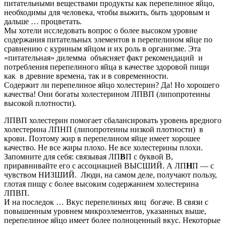
питательными веществами продукты как перепелиное яйцо,
необходимы для человека, чтобы выжить, быть здоровым и
дальше … процветать.
Мы хотели исследовать вопрос о более высоком уровне
содержания питательных элементов в перепелином яйце по
сравнению с куриным яйцом и их роль в организме. Эта
«питательная» дилемма объясняет факт рекомендаций и
потребления перепелиного яйца в качестве здоровой пищи
как в древние времена, так и в современности.
Содержит ли перепелиное яйцо холестерин? Да! Но хорошего
качества! Они богаты холестерином ЛПВП (липопротеины
высокой плотности).
ЛПВП холестерин помогает сбалансировать уровень вредного
холестерина ЛПНП (липопротеины низкой плотности) в
крови. Поэтому жир в перепелином яйце имеет хорошее
качество. Не все жиры плохо. Не все холестерины плохи.
Запомните для себя: связывая ЛП
В
П с буквой В,
приравнивайте его с ассоциацией ВЫСШИЙ. А ЛП
Н
П — с
чувством НИЗШИЙ. Люди, на самом деле, получают пользу,
глотая пищу с более высоким содержанием холестерина
ЛПВП.
И на последок … Вкус перепелиных яиц богаче. В связи с
повышенным уровнем микроэлементов, указанных выше,
перепелиное яйцо имеет более полноценный вкус. Некоторые