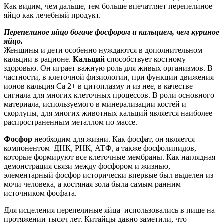
Как видим, чем дальше, тем больше впечатляет перепелиное
яйцо как лечебный продукт.
Перепелиное яйцо богаче фосфором и кальцием, чем куриное
яйцо.
Женщины и дети особенно нуждаются в дополнительном
кальции в рационе.
Кальций
способствует костному
здоровью. Он играет важную роль для живых организмов. В
частности, в клеточной физиологии, при функции движения
ионов кальция Ca 2+ в цитоплазму и из нее, в качестве
сигнала для многих клеточных процессов. В роли основного
материала, используемого в минерализации костей и
скорлупы, для многих животных кальций является наиболее
распространенным металлом по массе.
Фосфор
необходим для жизни. Как фосфат, он является
компонентом ДНК, РНК, АТФ, а также фосфолипидов,
которые формируют все клеточные мембраны. Как наглядная
демонстрация связи между фосфором и жизнью,
элементарный фосфор исторически впервые был выделен из
мочи человека, а костяная зола была самым ранним
источником фосфата.
Для исцеления перепелиные яйца использовались в пище на
протяжении тысяч лет. Китайцы давно заметили, что