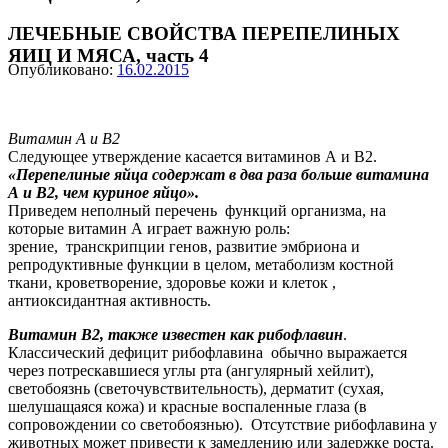
ЛЕЧЕБНЫЕ СВОЙСТВА ПЕРЕПЕЛИНЫХ
ЯИЦ И МЯСА, часть 4
Опубликовано:
16.02.2015
Витамин А и В2
Следующее утверждение касается витаминов А и В2.
«Перепелиные яйца содержат в два раза больше витамина
А и В2, чем куриное яйцо».
Приведем неполный перечень функций организма, на
которые витамин А играет важную роль:
зрение, транскрипции генов, развитие эмбриона и
репродуктивные функции в целом, метаболизм костной
ткани, кроветворение, здоровье кожи и клеток ,
антиоксидантная активность.
Витамин В2, также известен как рибофлавин
.
Классический дефицит рибофлавина обычно выражается
через потрескавшиеся углы рта (ангулярный хейлит),
светобоязнь (светочувствительность), дерматит (сухая,
шелушащаяся кожа) и красные воспаленные глаза (в
сопровождении со светобоязнью). Отсутствие рибофлавина у
животных может привести к замедлению или задержке роста.